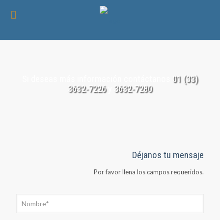
Si deseas más información contáctanos
01 (33)
3632-7226
y
3632-7280
Déjanos tu mensaje
Por favor llena los campos requeridos.